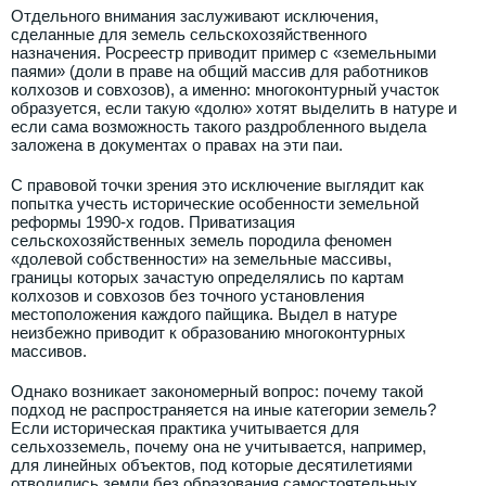
Отдельного внимания заслуживают исключения,
сделанные для земель сельскохозяйственного
назначения. Росреестр приводит пример с «земельными
паями» (доли в праве на общий массив для работников
колхозов и совхозов), а именно: многоконтурный участок
образуется, если такую «долю» хотят выделить в натуре и
если сама возможность такого раздробленного выдела
заложена в документах о правах на эти паи.
С правовой точки зрения это исключение выглядит как
попытка учесть исторические особенности земельной
реформы 1990-х годов. Приватизация
сельскохозяйственных земель породила феномен
«долевой собственности» на земельные массивы,
границы которых зачастую определялись по картам
колхозов и совхозов без точного установления
местоположения каждого пайщика. Выдел в натуре
неизбежно приводит к образованию многоконтурных
массивов.
Однако возникает закономерный вопрос: почему такой
подход не распространяется на иные категории земель?
Если историческая практика учитывается для
сельхозземель, почему она не учитывается, например,
для линейных объектов, под которые десятилетиями
отводились земли без образования самостоятельных