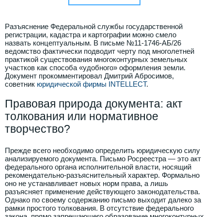
Разъяснение Федеральной службы государственной
регистрации, кадастра и картографии можно смело
назвать концептуальным. В письме
№
11-1746-АБ/26
ведомство фактически подводит черту под многолетней
практикой существования многоконтурных земельных
участков как способа «удобного» оформления земли.
Документ прокомментировал Дмитрий Абросимов,
советник
юридической фирмы INTELLECT
.
Правовая природа документа: акт
толкования или нормативное
творчество?
Прежде всего необходимо определить юридическую силу
анализируемого документа. Письмо Росреестра — это акт
федерального органа исполнительной власти, носящий
рекомендательно-разъяснительный характер. Формально
оно не устанавливает новых норм права, а лишь
разъясняет применение действующего законодательства.
Однако по своему содержанию письмо выходит далеко за
рамки простого толкования. В отсутствие федерального
закона, прямо запрещающего образование многоконтурных