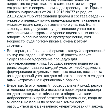
ведомство не учитывает, что само понятие «контур»
сохраняется в современном кадастровом учете. Приказ
Минэкономразвития от 24.11.2015 №877 (в ред. от
23.10.2020) «Об утверждении формы и состава сведений
межевого плана...» прямо предусматривает указание в
межевом плане контуров земельного участка. Если
законодатель допускает существование участков с
несколькими контурами на уровне подзаконных актов,
говорить о полном запрете преждевременно, хотя
Росреестр, судя по тону письма, очень к этому
стремится.
Во-вторых, требование оформлять каждый разрозненный
контур как отдельный земельный участок влечет
существенное удорожание процедур для
заинтересованных лиц. Государственная пошлина за
регистрацию права на каждый участок, необходимость
формирования отдельных межевых планов, постановка
на кадастровый учет каждого объекта — все это создает
административные и финансовые барьеры.
В-третьих (и это главный процессуальный риск), резкое
изменение подхода без должного переходного периода
создает риски для стабильности оборота и ставит
добросовестных приобретателей в положение, когда их
многолетние планы по освоению земли могут
разрушиться из-за внезапного «перетолкования» закона.