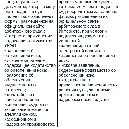
процессуальные
процессуальные документы,
документы, которые могут
которые могут быть поданы в
быть поданы в суд
суд посредством заполнения
посредством заполнения
формы, размещенной на
формы, размещенной на
официальном сайте
официальном сайте
арбитражного суда в
арбитражного суда в
Интернете, при условии
Интернете, при условии
подписания документов
подписания документов
усиленной
УКЭП:
квалифицированной
• заявление об
электронной подписью:
обеспечении иска;
• заявление об обеспечении
• исковое заявление,
иска;
содержащее ходатайство
• исковое заявление,
об обеспечении иска;
содержащее ходатайство об
• заявление об
обеспечении иска;
обеспечении
• ходатайство о
имущественных
приостановлении исполнения
интересов;
решения суда, заявляемое
• ходатайство о
при кассационном и
приостановлении
надзорном производстве.
исполнения судебных
актов, заявляемое при
апелляционном,
кассационном и
надзорном производстве.