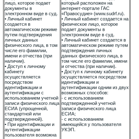
лицо, которое подает
который расположен на
документы в
интернет-портале ГАС
электронном виде в суд.
«Правосудие» (www.sudrf.ru).
• Личный кабинет
• Личный кабинет создается на
создается в
физическое лицо, которое
автоматическом режиме
подает документы в
путем подтверждения
электронном виде в суд.
личных данных
• Личный кабинет создается в
физического лица, в том
автоматическом режиме путем
числе его фамилии,
подтверждения личных
имени и отчества (при
данных физического лица, в
наличии).
том числе его фамилии, имени
• Доступ к личному
и отчества (при наличии).
кабинету
• Доступ к личному кабинету
осуществляется
осуществляется посредством
посредством
идентификации и
идентификации и
аутентификации одним из двух
аутентификации с
возможных способов:
использованием учетной
- с использованием
записи физического лица
подтвержденной учетной
ЕСИА (упрощенной,
записи физического лица
стандартной или
ЕСИА;
подтвержденной).
- с использованием
• При идентификации и
имеющейся у пользователя
аутентификации
УКЭП.
пользователя возможна