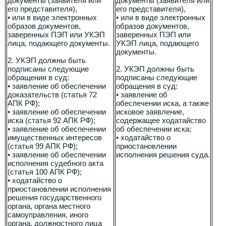
документы (заявителя или
документы (заявителя или
его представителя),
его представителя),
• или в виде электронных
• или в виде электронных
образов документов,
образов документов,
заверенных ПЭП или УКЭП
заверенных ПЭП или
лица, подающего документы.
УКЭП лица, подающего
документы.
2. УКЭП должны быть
подписаны следующие
2. УКЭП должны быть
обращения в суд:
подписаны следующие
• заявление об обеспечении
обращения в суд:
доказательств (статья 72
• заявление об
АПК РФ);
обеспечении иска, а также
• заявление об обеспечении
исковое заявление,
иска (статья 92 АПК РФ);
содержащее ходатайство
• заявление об обеспечении
об обеспечении иска;
имущественных интересов
• ходатайство о
(статья 99 АПК РФ);
приостановлении
• заявление об обеспечении
исполнения решения суда.
исполнения судебного акта
(статья 100 АПК РФ);
• ходатайство о
приостановлении исполнения
решения государственного
органа, органа местного
самоуправления, иного
органа, должностного лица