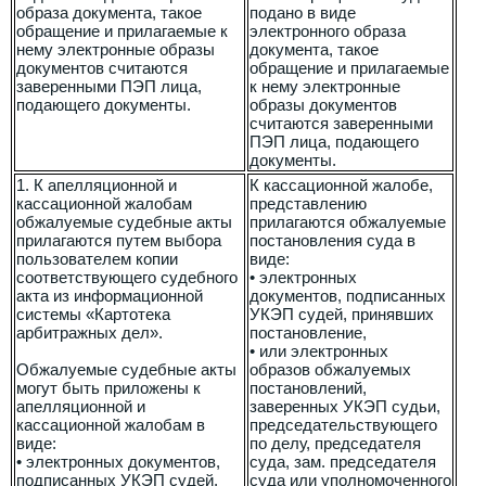
образа документа, такое
подано в виде
обращение и прилагаемые к
электронного образа
нему электронные образы
документа, такое
документов считаются
обращение и прилагаемые
заверенными ПЭП лица,
к нему электронные
подающего документы.
образы документов
считаются заверенными
ПЭП лица, подающего
документы.
1. К апелляционной и
К кассационной жалобе,
кассационной жалобам
представлению
обжалуемые судебные акты
прилагаются обжалуемые
прилагаются путем выбора
постановления суда в
пользователем копии
виде:
соответствующего судебного
• электронных
акта из информационной
документов, подписанных
системы «Картотека
УКЭП судей, принявших
арбитражных дел».
постановление,
• или электронных
Обжалуемые судебные акты
образов обжалуемых
могут быть приложены к
постановлений,
апелляционной и
заверенных УКЭП судьи,
кассационной жалобам в
председательствующего
виде:
по делу, председателя
• электронных документов,
суда, зам. председателя
подписанных УКЭП судей,
суда или уполномоченного